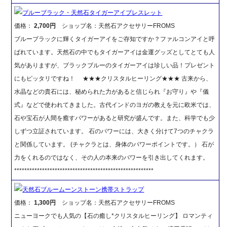
ブルーブラック・天然石タイガーアイブレスレット
価格：
2,700円
ショップ名：天然石アクセサリーFROMS
ブルーブラックに輝くタイガーアイをご存知ですか？ファルコンアイと呼
ばれています。天然石の中でもタイガーアイは金運グッズとしてとても人
気がありますが、ブラックブルーのタイガーアイは珍しい品！プレゼント
にもピッタリですね！ ★★★クリスタルヒーリング★★★ 古来から、
水晶などの貴石には、秘められた力があると信じられ『お守り』や『儀
式』などで使われてきました。古代インドのヨガの教えを元に欧米では、
石や宝石が人間を癒すパワーがあると研究が盛んです。また、科学でも少
しずつ立証されています。 石のパワーには、大きく分けて7つのチャクラ
と関係しています。 (チャクラとは、身体のパワーポイントです。） 石が
力をくれるのではなく、その人の本来のパワーを引き出してくれます。
*******************************************************
天然石ブルームーンストーン携帯ストラップ
価格：
1,300円
ショップ名：天然石アクセサリーFROMS
ニューヨークでも人気の【石の癒し*クリスタルヒーリング】 ロマンティ