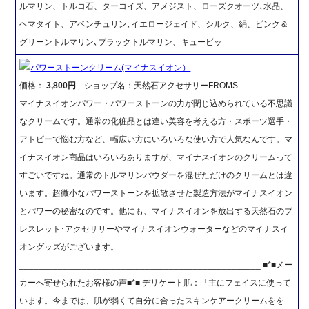
ルマリン、トルコ石、ターコイズ、アメジスト、ローズクオーツ､水晶、
ヘマタイト、アベンチュリン､イエロージェイド、シルク、絹、ピンク＆
グリーントルマリン､ブラックトルマリン、キュービッ
パワーストーンクリーム(マイナスイオン）
価格：
3,800円
ショップ名：天然石アクセサリーFROMS
マイナスイオンパワー・パワーストーンの力が閉じ込められている不思議
なクリームです。通常の化粧品とは違い美容を考える方・スポーツ選手・
アトピーで悩む方など、幅広い方にいろいろな使い方で人気なんです。マ
イナスイオン商品はいろいろありますが、マイナスイオンのクリームって
すごいですね。通常のトルマリンパウダーを混ぜただけのクリームとは違
います。超微小なパワーストーンを拡散させた製造方法がマイナスイオン
とパワーの秘密なのです。他にも、マイナスイオンを放出する天然石のブ
レスレット･アクセサリーやマイナスイオンウォーターなどのマイナスイ
オングッズがございます。
__________________________________________________ ■*■メー
カーへ寄せられたお客様の声■*■ デリケート肌：「主にフェイスに使って
います。今までは、肌が弱くて自分に合ったスキンケアークリームをを