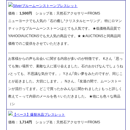
Silverブルームーンストーンブレスレット
価格：
1,500円
ショップ名：天然石アクセサリーFROMS
ニューヨークでも人気の「石の癒し*クリスタルヒーリング」 特にロマン
ティックなブルームーンストーンはとても人気です。 ★低価格高品質で
YAHOO!AUCTIONSでも大人気の商品です。★ ★AUCTIONSと同商品同
価格でのご提供をさせていただきます。
_________________________________________________________
お客様からの声も出会いに関する内容が多いのが特徴です。 Kさん「思っ
ても無い場所で、素敵な人に巡り会えました。石のおかげなんでしょうね
♪とっても、不思議な気分です。」 Yさん｢良い夢をみたのですが、同じこ
とが起きました。大切にします。」 Nさん、｢友達の間で、ムーンストー
ンが流行ってます。どこで買ったかみんなに聞かれました｣ もっと詳しく
教えて～って内容のメールを色々いただきました。 ★他にも色々な商品
（シ
【ベース】爆裂水晶ブレスレット
価格：
1,714円
ショップ名：天然石アクセサリーFROMS