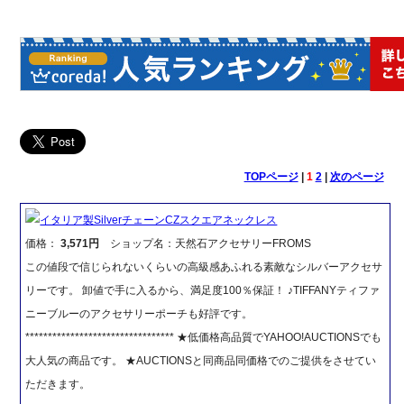
TOPページ
|
1
2
|
次のページ
イタリア製SilverチェーンCZスクエアネックレス
価格：
3,571円
ショップ名：天然石アクセサリーFROMS
この値段で信じられないくらいの高級感あふれる素敵なシルバーアクセサ
リーです。 卸値で手に入るから、満足度100％保証！ ♪TIFFANYティファ
ニーブルーのアクセサリーポーチも好評です。
********************************* ★低価格高品質でYAHOO!AUCTIONSでも
大人気の商品です。 ★AUCTIONSと同商品同価格でのご提供をさせてい
ただきます。