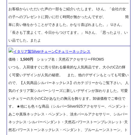
_________________________________________________________
お客様からいただいた声の一部をご紹介いたします。 Iさん、「会社の女
の子へのプレゼントに買いに行く時間が無かったんですが、 簡
単に良い物をかうことができました。かなり喜ばれました。」 Uさん、
「長さも丁度よくて、今日からつけてます。」 Nさん、「思ったより、い
い品でした。またよ
イタリア製SilverチェーンCチェリーネックレス
価格：
1,500円
ショップ名：天然石アクセサリーFROMS
いつも、入荷後すぐに売り切れる爆発的な人気商品です。大小のCZの輝
く可愛いデザインが人気の秘密。 また、他のデザインもとっても可愛い
ので、【人気商品シルバーネックレス】のカテゴリーからご覧下さい。 人
気のイタリア製シルバーシリーズに新しいデザインが加わりました。可愛
いチェリーの大小のCZがあなたの胸元を飾ります。卸値価格でご奉仕で
す。 ★他にも色々な商品（シルバーSilver925アクセサリー、ペンダント･
あこや真珠ネックレス・ペンダント、淡水パールアクセサリー、シルバー
ネックレス･シルバーペンダント・天然石パワーストーンブレスレット･天
然石パワーストーンネックレス・ペンダント、ブルームーンストーン、ト