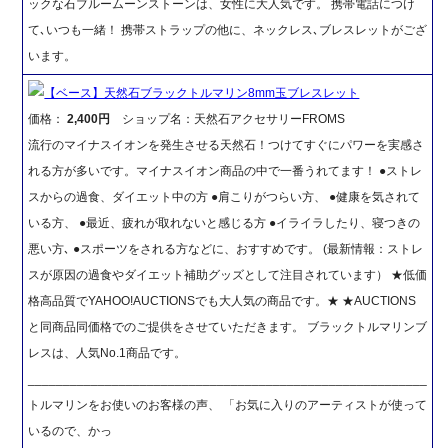
ックな石ブルームーンストーンは、女性に大人気です。 携帯電話につけ
て､いつも一緒！ 携帯ストラップの他に、ネックレス､ブレスレットがござ
います。
【ベース】天然石ブラックトルマリン8mm玉ブレスレット
価格：
2,400円
ショップ名：天然石アクセサリーFROMS
流行のマイナスイオンを発生させる天然石！つけてすぐにパワーを実感さ
れる方が多いです。マイナスイオン商品の中で一番うれてます！ ●ストレ
スからの過食、ダイエット中の方 ●肩こりがつらい方、 ●健康を気されて
いる方、 ●最近、疲れが取れないと感じる方 ●イライラしたり、寝つきの
悪い方､ ●スポーツをされる方などに、おすすめです。 (最新情報：ストレ
スが原因の過食やダイエット補助グッズとして注目されています） ★低価
格高品質でYAHOO!AUCTIONSでも大人気の商品です。★ ★AUCTIONS
と同商品同価格でのご提供をさせていただきます。 ブラックトルマリンブ
レスは、人気No.1商品です。
_________________________________________________________
トルマリンをお使いのお客様の声、 「お気に入りのアーティストが使って
いるので、かっ