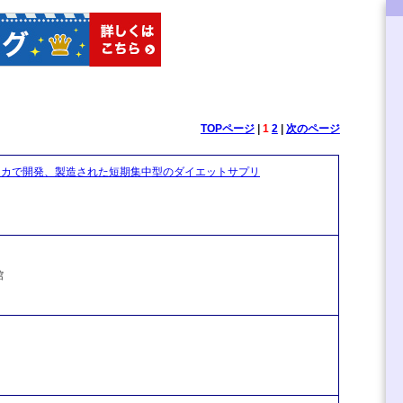
TOPページ
|
1
2
|
次のページ
メリカで開発、製造された短期集中型のダイエットサプリ
館