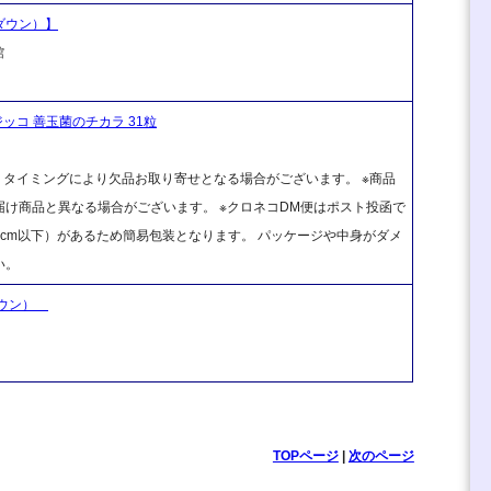
ダウン）】
館
ッコ 善玉菌のチカラ 31粒
、タイミングにより欠品お取り寄せとなる場合がございます。 ※商品
け商品と異なる場合がございます。 ※クロネコDM便はポスト投函で
cm以下）があるため簡易包装となります。 パッケージや中身がダメ
い。
ーダウン）
TOPページ
|
次のページ