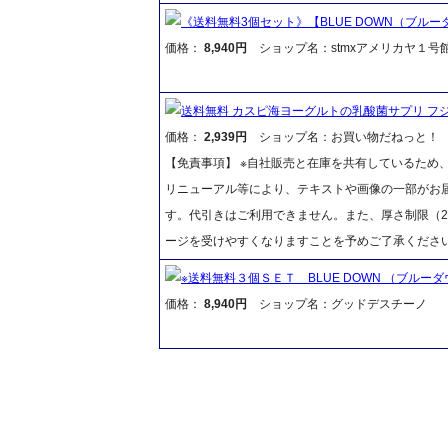
《送料無料3個セット》【BLUE DOWN（ブルー
価格：
8,940円
ショップ名：stmxアメリカヤ１号
送料無料 カスピ海ヨーグルトの乳酸菌サプリ フジ
価格：
2,939円
ショップ名：お買い物だねっと！
【免責事項】 ※自社販売と在庫を共有しているため
リニューアル等により、テキストや画像の一部がお届
す。代引きはご利用できません。また、厚さ制限（2
ージを受けやすくなりますことを予めご了承くださ
※送料無料３個ＳＥＴ BLUE DOWN （ブル
価格：
8,940円
ショップ名：グッドデスチーノ