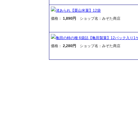
渚あられ【栗山米菓】12袋
価格：
1,890円
ショップ名：みぞた商店
亀田の柿の種 6袋詰【亀田製菓】12パック入り1
価格：
2,280円
ショップ名：みぞた商店