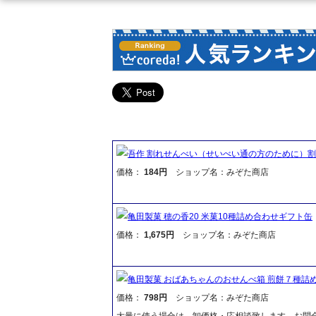
吾作 割れせんべい（せいべい通の方のために）
価格：
184円
ショップ名：みぞた商店
亀田製菓 穂の香20 米菓10種詰め合わせギフト缶
価格：
1,675円
ショップ名：みぞた商店
亀田製菓 おばあちゃんのおせんべ箱 煎餅７種詰
価格：
798円
ショップ名：みぞた商店
大量に使う場合は、卸価格・応相談致します。お問