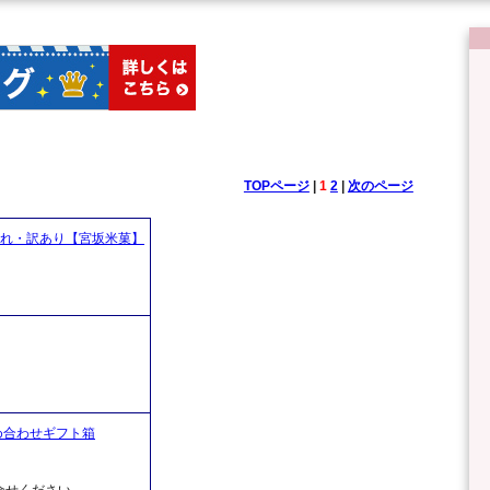
TOPページ
|
1
2
|
次のページ
割れ・訳あり【宮坂米菓】
め合わせギフト箱
合せください。