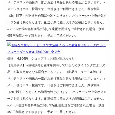
り、テキストや画像の一部がお届け商品と異なる場合がございます。 ※
メール便はポスト投函です。代引きはご利用できません。厚さ制限
（2cm以下）があるため簡易包装となります。 パッケージや中身がダメ
ージを受け易くなります。配送伝票に差出人名の記載はございません。
※メール便送料無料商品に関して宅配便配送をご選択された場合、別途
453円加算させて頂きます。 予めご了承ください。
お得な２枚セット ビーチで大活躍 くるっと裏返せばリュックに カラ
フルボーダータオル 75x120cm 全２色
価格：
4,800円
ショップ名：お買い物だねっと！
【免責事項】 ※自社販売と在庫を共有しているためタイミングにより欠
品、お取り寄せとなる場合がございます。 ※商品リニューアル等によ
り、テキストや画像の一部がお届け商品と異なる場合がございます。 ※
メール便はポスト投函です。代引きはご利用できません。厚さ制限
（2cm以下）があるため簡易包装となります。 パッケージや中身がダメ
ージを受け易くなります。配送伝票に差出人名の記載はございません。
※メール便送料無料商品に関して宅配便配送をご選択された場合、別途
453円加算させて頂きます。 予めご了承ください。