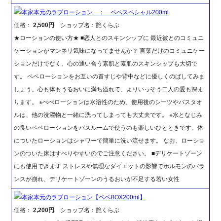
本家本元のラブローション ： ペペスペシャル200ml
価格：
2,500円
ショップ名：艶くらぶ
★ローションの使い方★ ■恋人とのスキンシップに 最近彼とのコミュニ
ケーションがマンネリ気味になってませんか？ 言葉だけのコミュニケー
ションだけでなく、心の通い合う素肌と素肌のスキンシップも大切で
す。 ペペローションをお互いの首すじや背中などに優しくのばしてみま
しょう。心も体もうるおいに満ち溢れて、よりいっそう二人の愛も深ま
ります。 ※ぺぺローションは水溶性のため、使用後のシーツやバスタオ
ルは、他の洗濯物と一緒に洗ってしまっても大丈夫です。 ※水となじみ
の良いペペローションをバスルームで使うのも楽しいひとときです。体
についたローションはシャワーで簡単に洗い流せます。 なお、ローショ
ンのついた床はすべりやすいのでご注意ください。 ■デリケートゾーン
にも使用できます ストレスや無理なダイエットの影響でホルモンのバラ
ンスが崩れ、デリケートゾーンのうるおいが不足する若い女性
本家本元のラブローション【ペペBOX200ml】
価格：
2,200円
ショップ名：艶くらぶ