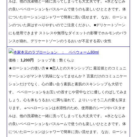
ルは、他の洗濯物と一緒に洗ってしまっても大丈夫です。 ※水となじみ
の良いペペローションをバスルームで使うのも楽しいひとときです。体
についたローションはシャワーで簡単に洗い流せます。 なお、ローショ
ンのついた床はすべりやすいのでご注意ください。 ■デリケートゾーン
にも使用できます ストレスや無理なダイエットの影響でホルモンのバラ
ンスが崩れ、デリケートゾーンのうるおいが不足する若い女性
本家本元のラブローション ： ペペウォーム80ml
価格：
1,200円
ショップ名：艶くらぶ
★ローションの使い方★ ■恋人とのスキンシップに 最近彼とのコミュニ
ケーションがマンネリ気味になってませんか？ 言葉だけのコミュニケー
ションだけでなく、心の通い合う素肌と素肌のスキンシップも大切で
す。 ペペローションをお互いの首すじや背中などに優しくのばしてみま
しょう。心も体もうるおいに満ち溢れて、よりいっそう二人の愛も深ま
ります。 ※ぺぺローションは水溶性のため、使用後のシーツやバスタオ
ルは、他の洗濯物と一緒に洗ってしまっても大丈夫です。 ※水となじみ
の良いペペローションをバスルームで使うのも楽しいひとときです。体
についたローションはシャワーで簡単に洗い流せます。 なお、ローショ