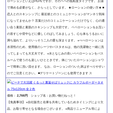
ローションといえばPEPEですが、そのペペの低粘度タイプです。 お湯
で薄める必要がなく、さらっとしています。 ★ローションの使い方★ ■
恋人とのスキンシップに 最近彼とのコミュニケーションがマンネリ気味
になってませんか？ 言葉だけのコミュニケーションだけでなく、心の通
い合う素肌と素肌のスキンシップも大切です。 ペペローションをお互い
の首すじや背中などに優しくのばしてみましょう。心も体もうるおいに
満ち溢れて、よりいっそう二人の愛も深まります。 ※ぺぺローションは
水溶性のため、使用後のシーツやバスタオルは、他の洗濯物と一緒に洗
ってしまっても大丈夫です。 ※水となじみの良いペペローションをバス
ルームで使うのも楽しいひとときです。体についたローションはシャワ
ーで簡単に洗い流せます。 なお、ローションのついた床はすべりやすい
のでご注意ください。 ■デリケートゾーンにも使用できます ス
ビーチで大活躍 くるっと裏返せばリュックに カラフルボーダータオ
ル 75x120cm 全２色
価格：
2,766円
ショップ名：お買い物だねっと！
【免責事項】 ※自社販売と在庫を共有しているためタイミングにより欠
品、お取り寄せとなる場合がございます。 ※商品リニューアル等によ