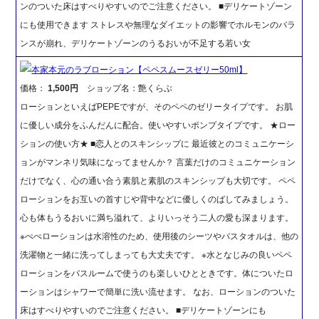
ンのついた床はすべりやすいのでご注意ください。 ■デリケートゾーン
にも使用できます ストレスや無理なダイエットの影響でホルモンのバラ
ンスが崩れ、デリケートゾーンのうるおいが不足する若い女
本家本元のラブローション【ペペスムースゼリー50ml】
価格：
1,500円
ショップ名：艶くらぶ
ローションといえばPEPEですが、そのペペのゼリータイプです。 お肌
に優しい成分をふんだんに配合。使いやすいポンプタイプです。 ★ロー
ションの使い方★ ■恋人とのスキンシップに 最近彼とのコミュニケーシ
ョンがマンネリ気味になってませんか？ 言葉だけのコミュニケーション
だけでなく、心の通い合う素肌と素肌のスキンシップも大切です。 ペペ
ローションをお互いの首すじや背中などに優しくのばしてみましょう。
心も体もうるおいに満ち溢れて、よりいっそう二人の愛も深まります。
※ぺぺローションは水溶性のため、使用後のシーツやバスタオルは、他の
洗濯物と一緒に洗ってしまっても大丈夫です。 ※水となじみの良いペペ
ローションをバスルームで使うのも楽しいひとときです。体についたロ
ーションはシャワーで簡単に洗い流せます。 なお、ローションのついた
床はすべりやすいのでご注意ください。 ■デリケートゾーンにも